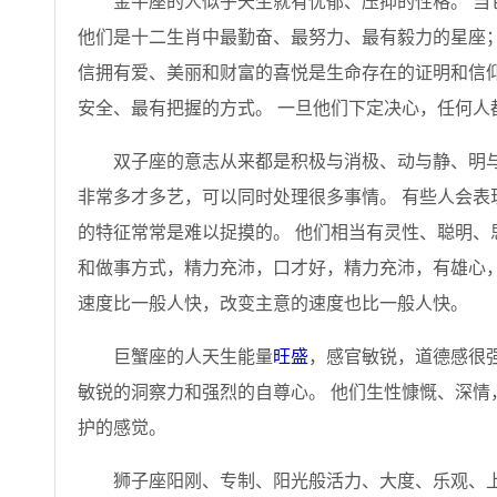
金牛座的人似乎天生就有忧郁、压抑的性格。 当
他们是十二生肖中最勤奋、最努力、最有毅力的星座；
信拥有爱、美丽和财富的喜悦是生命存在的证明和信仰
安全、最有把握的方式。 一旦他们下定决心，任何人
双子座的意志从来都是积极与消极、动与静、明与
非常多才多艺，可以同时处理很多事情。 有些人会表
的特征常常是难以捉摸的。 他们相当有灵性、聪明、
和做事方式，精力充沛，口才好，精力充沛，有雄心，
速度比一般人快，改变主意的速度也比一般人快。
巨蟹座的人天生能量
旺盛
，感官敏锐，道德感很
敏锐的洞察力和强烈的自尊心。 他们生性慷慨、深情
护的感觉。
狮子座阳刚、专制、阳光般活力、大度、乐观、上