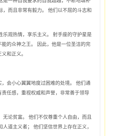
这是一种自我要求的自我超越，不断地填补
标，而且非常有毅力。 他们以不屈的斗志和
性乐观热情，享乐主义。 射手座的守护星是
能的众神之王。 因此，他是一位圣洁的完
正义和正义。
，会小心翼翼地度过困难的处境。 他们通
有责任感，重视权威和声誉，非常善于领导
，无论贫富。 他们不仅尊重个人自由，而且
和人道主义者； 他们坚信世界上存在正义，