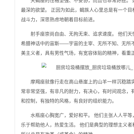
天蝎座的性格坚强、不妥协，而且也非常好胜。 
最深的欲望。 正因为如此，蝎族人心里总是有一个目
战斗力，深思熟虑地朝着目标前进。
射手座崇尚自由、无拘无束、追求速度。 他们天
希腊神话中的宙斯——宇宙的主宰、无所不知、无所不
美主义者，具有男性气场，有宽容体贴的精神，看重
摩羯座就像行走在高山悬崖上的山羊一样沉稳踏实
常非常坚强，有非凡的耐力，有决心，有时间观念，
和控制，有独特的风格，有良好的组织能力。
水瓶座心胸宽广，爱好和平。 他们主张人人平等
乐于帮助他人，热爱生活。 他们是典型的理想主义者