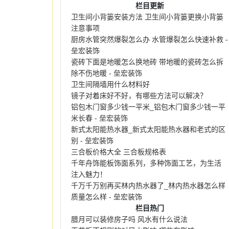
栏目更新
卫生间小背篓安装方法 卫生间小背篓更换小背篓
注意事项
厨房水管突然爆裂怎么办 水管爆裂怎么快速补救 -
垒宏装饰
瓷砖下面是地暖怎么换地砖 带地暖的瓷砖怎么拆
除不伤地暖 - 垒宏装饰
卫生间隔墙用什么材料好
镜子对着床好不好，有哪些方法可以解决？
铝包木门窗多少钱一平米_铝包木门窗多少钱一平
米长春 - 垒宏装饰
新式太阳能热水器_新式太阳能热水器和老式的区
别 - 垒宏装饰
三合板价格大全 三合板规格表
千年舟饰能板饰面系列，多种饰面工艺，为生活
注入魅力！
千万千万别再买林内热水器了_林内热水器怎么样
质量怎么样 - 垒宏装饰
栏目热门
腊月可以装修房子吗 风水有什么说法